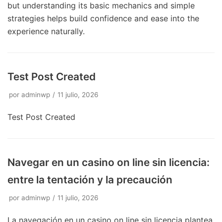
but understanding its basic mechanics and simple
strategies helps build confidence and ease into the
experience naturally.
Test Post Created
por
adminwp
11 julio, 2026
Test Post Created
Navegar en un casino on line sin licencia:
entre la tentación y la precaución
por
adminwp
11 julio, 2026
La navegación en un casino on line sin licencia plantea