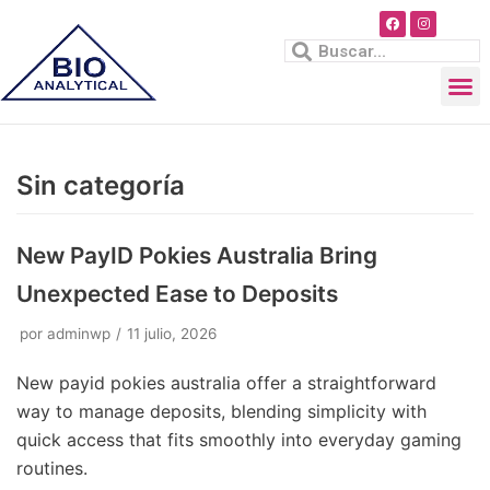
Ir
al
contenido
Sin categoría
New PayID Pokies Australia Bring
Unexpected Ease to Deposits
por
adminwp
11 julio, 2026
New payid pokies australia offer a straightforward
way to manage deposits, blending simplicity with
quick access that fits smoothly into everyday gaming
routines.