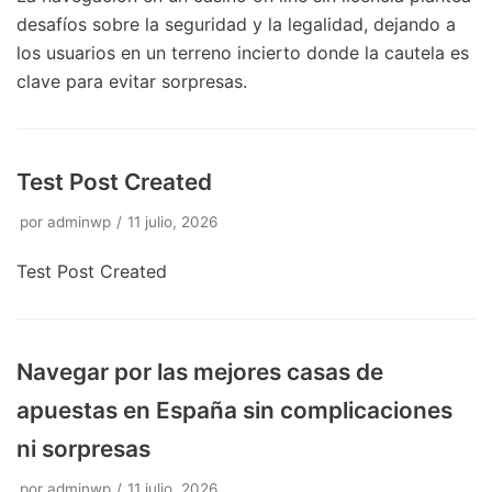
desafíos sobre la seguridad y la legalidad, dejando a
los usuarios en un terreno incierto donde la cautela es
clave para evitar sorpresas.
Test Post Created
por
adminwp
11 julio, 2026
Test Post Created
Navegar por las mejores casas de
apuestas en España sin complicaciones
ni sorpresas
por
adminwp
11 julio, 2026